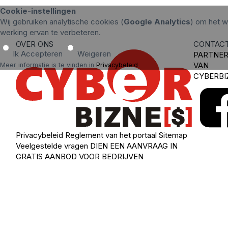
Cookie-instellingen
Wij gebruiken analytische cookies (
Google Analytics
) om het w
werking ervan te verbeteren.
OVER ONS
CONTAC
Ik Accepteren
Weigeren
PARTNE
VAN
Meer informatie is te vinden in
Privacybeleid
.
CYBERBI
Privacybeleid
Reglement van het portaal
Sitemap
Veelgestelde vragen
DIEN EEN AANVRAAG IN
GRATIS AANBOD VOOR BEDRIJVEN