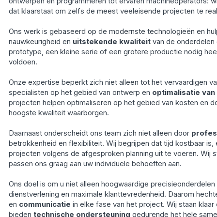
ontwerpen en programmeren tot ervaren machineoperators: wi
dat klaarstaat om zelfs de meest veeleisende projecten te real
Ons werk is gebaseerd op de modernste technologieën en hul
nauwkeurigheid en
uitstekende kwaliteit
van de onderdelen d
prototype, een kleine serie of een grotere productie nodig he
voldoen.
Onze expertise beperkt zich niet alleen tot het vervaardigen v
specialisten op het gebied van ontwerp en
optimalisatie va
projecten helpen optimaliseren op het gebied van kosten en door
hoogste kwaliteit waarborgen.
Daarnaast onderscheidt ons team zich niet alleen door
profess
betrokkenheid en flexibiliteit. Wij begrijpen dat tijd kostbaar is
projecten volgens de afgesproken planning uit te voeren. Wij
passen ons graag aan uw individuele behoeften aan.
Ons doel is om u niet alleen hoogwaardige precisieonderdelen 
dienstverlening en maximale klanttevredenheid. Daarom hecht
en
communicatie
in elke fase van het project. Wij staan kla
bieden
technische ondersteuning
gedurende het hele same