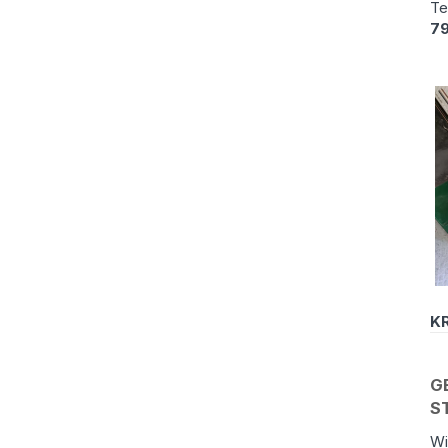
Te
7
KR
G
S
Wi