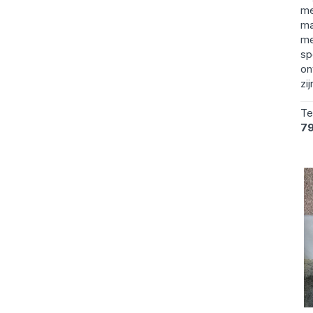
me
ma
me
sp
on
zij
Te
7