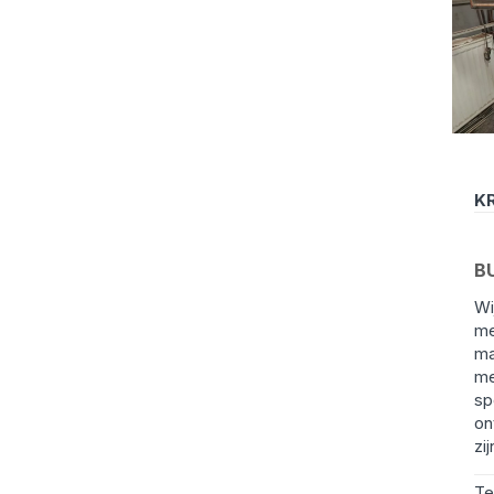
KR
B
Wi
me
ma
me
sp
on
zij
Te