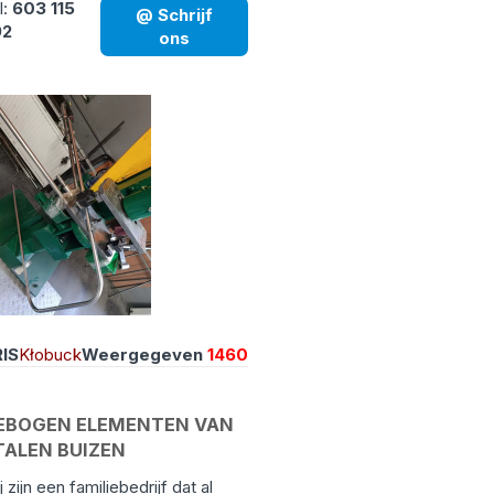
l:
603 115
@ Schrijf
92
ons
IS
Kłobuck
Weergegeven
1460
EBOGEN ELEMENTEN VAN
TALEN BUIZEN
j zijn een familiebedrijf dat al