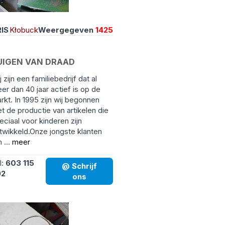
IS
Kłobuck
Weergegeven
1425
UIGEN VAN DRAAD
j zijn een familiebedrijf dat al
er dan 40 jaar actief is op de
rkt. In 1995 zijn wij begonnen
t de productie van artikelen die
eciaal voor kinderen zijn
twikkeld.Onze jongste klanten
n ...
meer
l:
603 115
@ Schrijf
92
ons