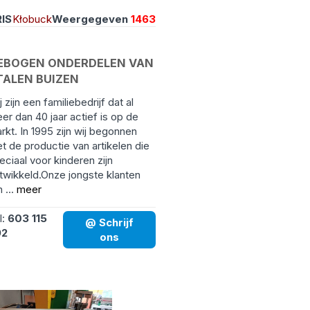
IS
Kłobuck
Weergegeven
1463
EBOGEN ONDERDELEN VAN
TALEN BUIZEN
j zijn een familiebedrijf dat al
er dan 40 jaar actief is op de
rkt. In 1995 zijn wij begonnen
t de productie van artikelen die
eciaal voor kinderen zijn
twikkeld.Onze jongste klanten
n ...
meer
l:
603 115
@ Schrijf
92
ons