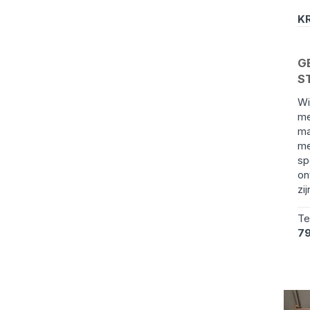
KR
G
S
Wi
me
ma
me
sp
on
zij
Te
7