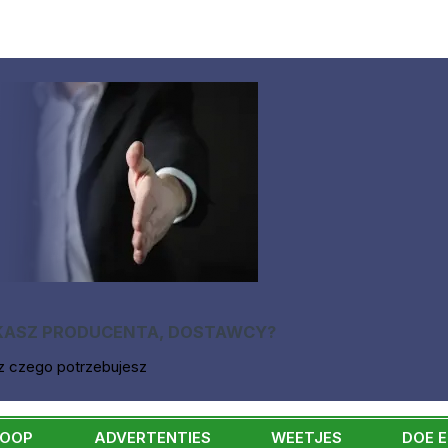
KASZ PRODUCENTA, DOSTAWCY?
z czego potrzebujesz
KOOP
ADVERTENTIES
WEETJES
DOE 