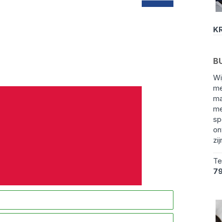
KR
B
Wi
me
ma
me
sp
on
zij
Te
7