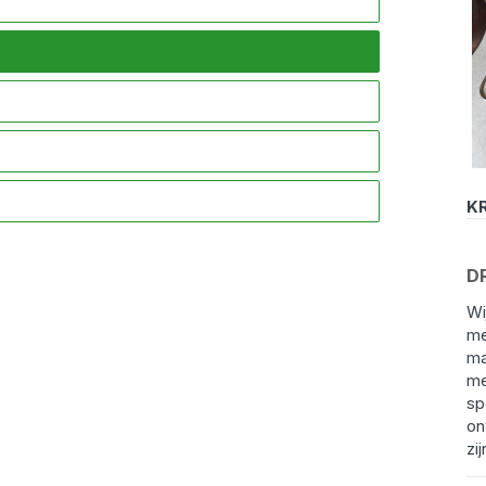
KR
D
Wi
me
ma
me
sp
on
zij