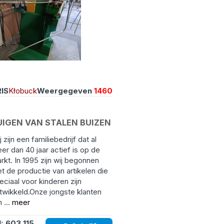
IS
Kłobuck
Weergegeven
1460
UIGEN VAN STALEN BUIZEN
j zijn een familiebedrijf dat al
er dan 40 jaar actief is op de
rkt. In 1995 zijn wij begonnen
t de productie van artikelen die
eciaal voor kinderen zijn
twikkeld.Onze jongste klanten
n ...
meer
l:
603 115