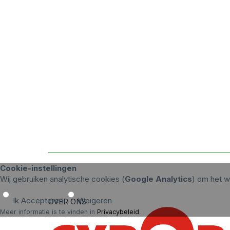
Cookie-instellingen
Wij gebruiken analytische cookies (
Google Analytics
) om het w
Ik Accepteren
Weigeren
OVER ONS
Meer informatie is te vinden in
Privacybeleid
.