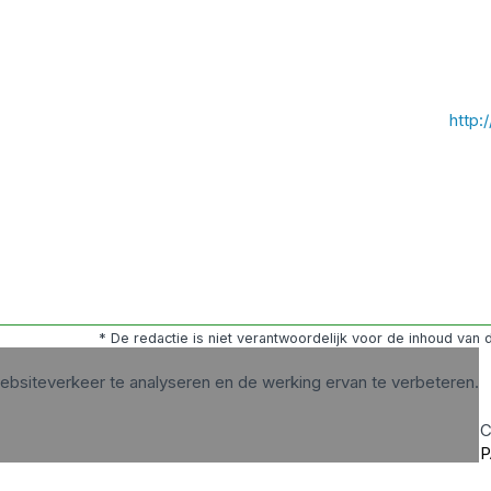
http
* De redactie is niet verantwoordelijk voor de inhoud van
ebsiteverkeer te analyseren en de werking ervan te verbeteren.
C
P