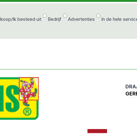
 koop/Ik besteed uit
Bedrijf
Advertenties
In de hele servic
DRA
GER