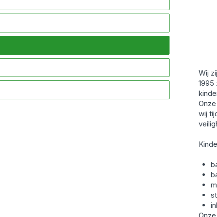
Wij z
1995 
kinde
Onze 
wij t
veilig
Kinde
b
b
m
s
i
Onze 