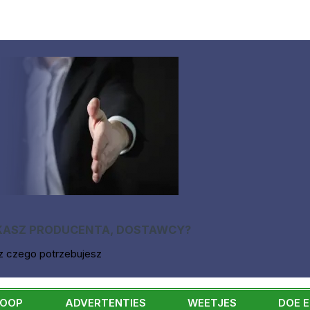
KASZ PRODUCENTA, DOSTAWCY?
z czego potrzebujesz
KOOP
ADVERTENTIES
WEETJES
DOE 