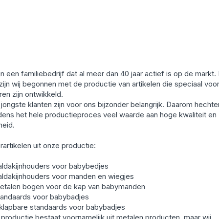
ijn een familiebedrijf dat al meer dan 40 jaar actief is op de markt. 
zijn wij begonnen met de productie van artikelen die speciaal voo
ren zijn ontwikkeld.
jongste klanten zijn voor ons bijzonder belangrijk. Daarom hechte
ijdens het hele productieproces veel waarde aan hoge kwaliteit en
heid.
rartikelen uit onze productie:
aldakijnhouders voor babybedjes
aldakijnhouders voor manden en wiegjes
etalen bogen voor de kap van babymanden
tandaards voor babybadjes
nklapbare standaards voor babybadjes
productie bestaat voornamelijk uit metalen producten, maar wij