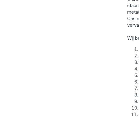
staa
metaa
Ons m
verva
Wij b