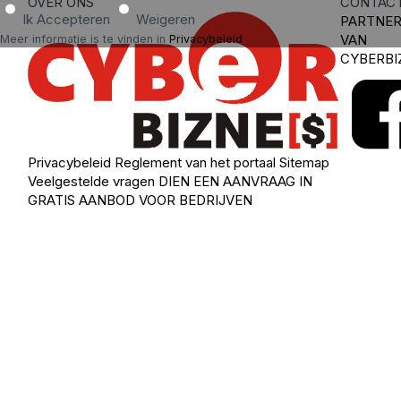
OVER ONS
CONTAC
Ik Accepteren
Weigeren
PARTNE
VAN
Meer informatie is te vinden in
Privacybeleid
.
CYBERBI
Privacybeleid
Reglement van het portaal
Sitemap
Veelgestelde vragen
DIEN EEN AANVRAAG IN
GRATIS AANBOD VOOR BEDRIJVEN