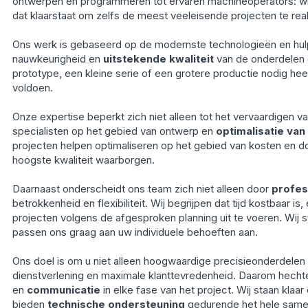
ontwerpen en programmeren tot ervaren machineoperators: wi
dat klaarstaat om zelfs de meest veeleisende projecten te real
Ons werk is gebaseerd op de modernste technologieën en hul
nauwkeurigheid en
uitstekende kwaliteit
van de onderdelen d
prototype, een kleine serie of een grotere productie nodig he
voldoen.
Onze expertise beperkt zich niet alleen tot het vervaardigen v
specialisten op het gebied van ontwerp en
optimalisatie va
projecten helpen optimaliseren op het gebied van kosten en door
hoogste kwaliteit waarborgen.
Daarnaast onderscheidt ons team zich niet alleen door
profess
betrokkenheid en flexibiliteit. Wij begrijpen dat tijd kostbaar is
projecten volgens de afgesproken planning uit te voeren. Wij
passen ons graag aan uw individuele behoeften aan.
Ons doel is om u niet alleen hoogwaardige precisieonderdelen 
dienstverlening en maximale klanttevredenheid. Daarom hecht
en
communicatie
in elke fase van het project. Wij staan kla
bieden
technische ondersteuning
gedurende het hele same