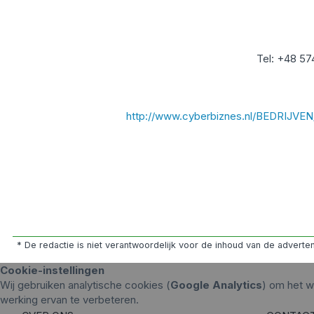
Tel: +48 5
http://www.cyberbiznes.nl/BEDRIJV
* De redactie is niet verantwoordelijk voor de inhoud van de advert
Cookie-instellingen
Wij gebruiken analytische cookies (
Google Analytics
) om het w
werking ervan te verbeteren.