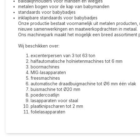
baldakijnhouders voor manden en wiegjes
metalen bogen voor de kap van babymanden
standaards voor babybadjes
inklapbare standaards voor babybadjes
Onze productie bestaat voornamelijk uit metalen producten,
nieuwe samenwerkingen en maatwerkopdrachten in metaal.
Ons machinepark maakt het mogelijk een breed assortiment 
Wij beschikken over:
excenterpersen van 3 tot 63 ton
halfautomatische holnietenmachines tot 6 mm
boormachines
MIG‑lasapparaten
freesmachines
automatische draadbuigmachine tot Ø6 mm één vlak
buismachine tot Ø20 mm
poedercoatlijn
lasapparaten voor staal
plaatknipscharen tot 2 mm
folielasapparaten