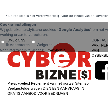
* De redactie is niet verantwoordelijk voor de inhoud van de advert
Cookie-instellingen
Wij gebruiken analytische cookies (
Google Analytics
) om het w
werking ervan te verbeteren.
OVER ONS
CONTAC
Ik Accepteren
Weigeren
PARTNE
VAN
Meer informatie is te vinden in
Privacybeleid
.
CYBERBI
Privacybeleid
Reglement van het portaal
Sitemap
Veelgestelde vragen
DIEN EEN AANVRAAG IN
GRATIS AANBOD VOOR BEDRIJVEN