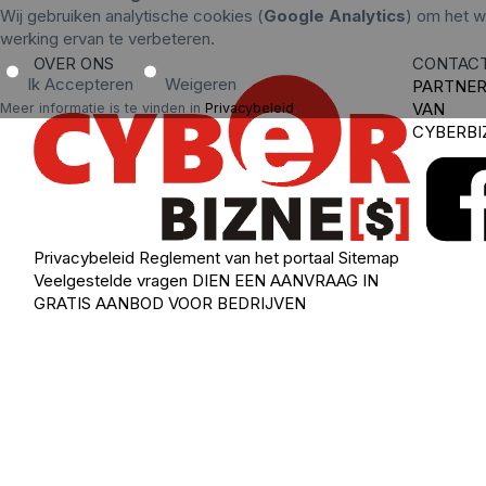
Wij gebruiken analytische cookies (
Google Analytics
) om het w
werking ervan te verbeteren.
OVER ONS
CONTAC
Ik Accepteren
Weigeren
PARTNE
VAN
Meer informatie is te vinden in
Privacybeleid
.
CYBERBI
Privacybeleid
Reglement van het portaal
Sitemap
Veelgestelde vragen
DIEN EEN AANVRAAG IN
GRATIS AANBOD VOOR BEDRIJVEN