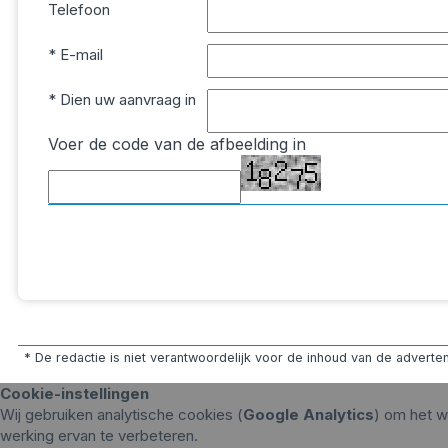
Telefoon
* E-mail
* Dien uw aanvraag in
Voer de code van de afbeelding in
* De redactie is niet verantwoordelijk voor de inhoud van de advert
Cookie-instellingen
Wij gebruiken analytische cookies (
Google Analytics
) om het w
werking ervan te verbeteren.