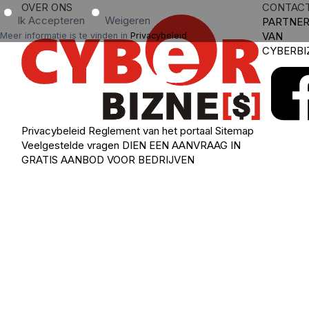
OVER ONS
CONTAC
Ik Accepteren
Weigeren
PARTNE
VAN
Meer informatie is te vinden in
Privacybeleid
.
CYBERBI
Privacybeleid
Reglement van het portaal
Sitemap
Veelgestelde vragen
DIEN EEN AANVRAAG IN
GRATIS AANBOD VOOR BEDRIJVEN