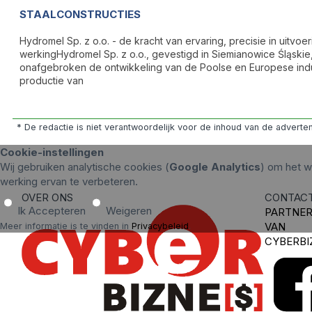
STAALCONSTRUCTIES
Hydromel Sp. z o.o. - de kracht van ervaring, precisie in uitvo
werkingHydromel Sp. z o.o., gevestigd in Siemianowice Śląskie
onafgebroken de ontwikkeling van de Poolse en Europese indust
productie van
* De redactie is niet verantwoordelijk voor de inhoud van de advert
Cookie-instellingen
Wij gebruiken analytische cookies (
Google Analytics
) om het w
werking ervan te verbeteren.
OVER ONS
CONTAC
Ik Accepteren
Weigeren
PARTNE
VAN
Meer informatie is te vinden in
Privacybeleid
.
CYBERBI