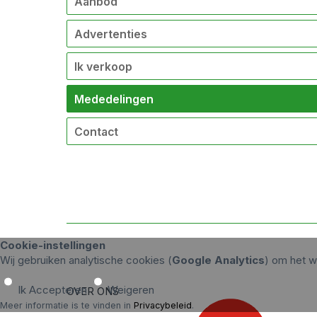
Aanbod
Advertenties
Ik verkoop
Mededelingen
Contact
Cookie-instellingen
Wij gebruiken analytische cookies (
Google Analytics
) om het w
Ik Accepteren
Weigeren
OVER ONS
Meer informatie is te vinden in
Privacybeleid
.