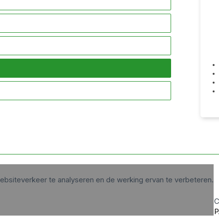
ebsiteverkeer te analyseren en de werking ervan te verbeteren.
C
P