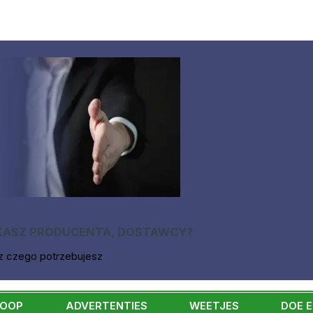
KASZ PRODUCENTA, DOSTAWCY?
z czego potrzebujesz
KOOP
ADVERTENTIES
WEETJES
DOE 