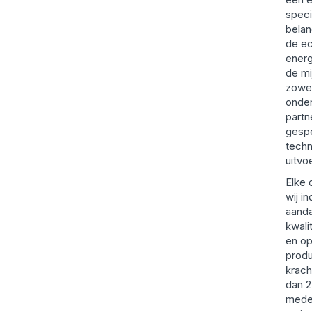
speci
belan
de e
ener
de mi
zowel
onde
partn
gespe
techn
uitvo
Elke 
wij i
aanda
kwali
en op
prod
krach
dan 2
medew