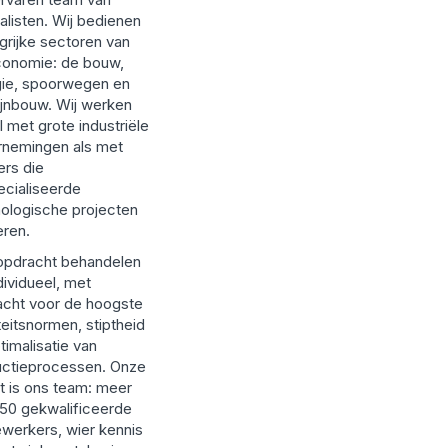
alisten. Wij bedienen
grijke sectoren van
conomie: de bouw,
gie, spoorwegen en
jnbouw. Wij werken
 met grote industriële
rnemingen als met
ers die
cialiseerde
ologische projecten
eren.
opdracht behandelen
ndividueel, met
cht voor de hoogste
teitsnormen, stiptheid
timalisatie van
uctieprocessen. Onze
t is ons team: meer
50 gekwalificeerde
erkers, wier kennis