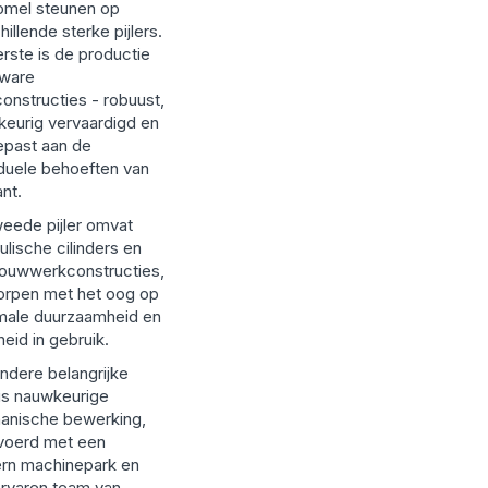
omel steunen op
hillende sterke pijlers.
rste is de productie
zware
constructies - robuust,
eurig vervaardigd en
epast aan de
iduele behoeften van
ant.
eede pijler omvat
ulische cilinders en
ouwwerkconstructies,
orpen met het oog op
male duurzaamheid en
heid in gebruik.
ndere belangrijke
r is nauwkeurige
anische bewerking,
voerd met een
rn machinepark en
rvaren team van