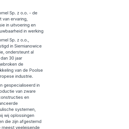
mel Sp. z o.o. - de
t van ervaring,
sie in uitvoering en
uwbaarheid in werking
mel Sp. z o.o.,
tigd in Siemianowice
ie, ondersteunt al
dan 30 jaar
gebroken de
kkeling van de Poolse
ropese industrie.
ijn gespecialiseerd in
oductie van zware
constructies en
anceerde
ulische systemen,
ij wij oplossingen
en die zijn afgestemd
e meest veeleisende