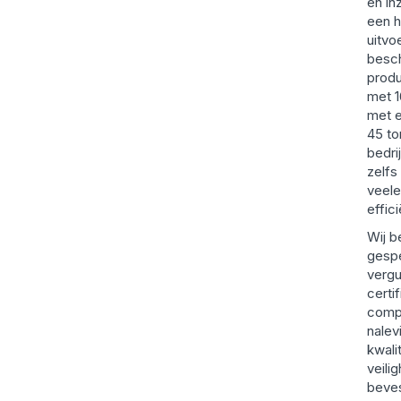
en in
een 
uitvo
besch
produ
met 
met 
45 to
bedri
zelfs
veele
effic
Wij b
gespe
vergu
certi
comp
nalev
kwali
veili
beves