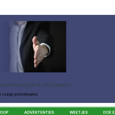
KASZ PRODUCENTA, DOSTAWCY?
z czego potrzebujesz
KOOP
ADVERTENTIES
WEETJES
DOE 