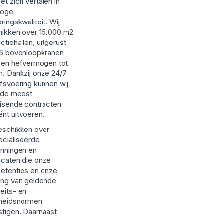
zet zich vertalen in
hoge
eringskwaliteit. Wij
ikken over 15.000 m2
ctiehallen, uitgerust
16 bovenloopkranen
een hefvermogen tot
n. Dankzij onze 24/7
jfsvoering kunnen wij
 de meest
isende contracten
iënt uitvoeren.
eschikken over
cialiseerde
nningen en
ficaten die onze
etenties en onze
ing van geldende
teits- en
gheidsnormen
tigen. Daarnaast