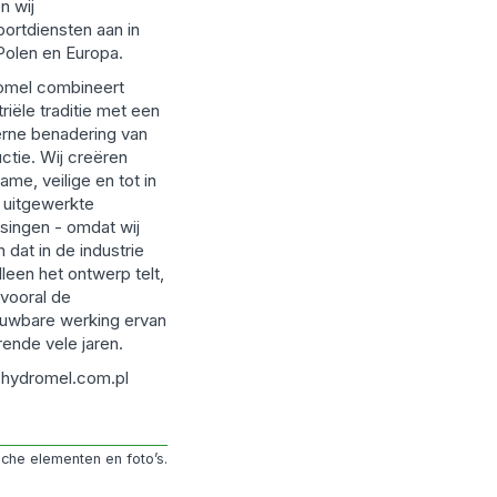
n wij
portdiensten aan in
Polen en Europa.
omel combineert
triële traditie met een
rne benadering van
ctie. Wij creëren
ame, veilige en tot in
l uitgewerkte
singen - omdat wij
 dat in de industrie
alleen het ontwerp telt,
vooral de
uwbare werking ervan
ende vele jaren.
hydromel.com.pl
sche elementen en foto’s.