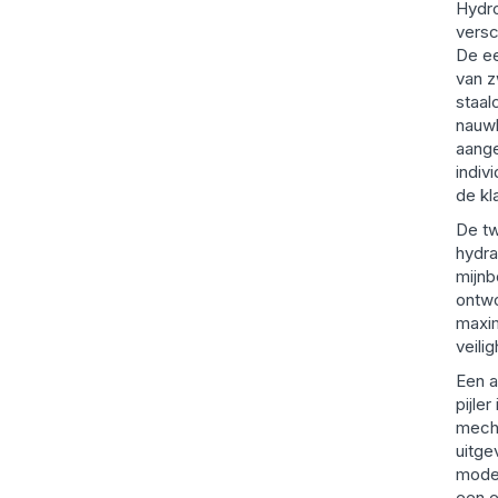
Hydr
versc
De ee
van 
staal
nauwk
aang
indiv
de kl
De tw
hydra
mijnb
ontw
maxi
veilig
Een a
pijle
mech
uitge
mode
een e