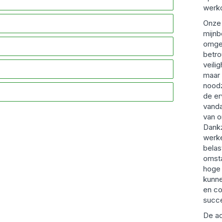
werk
Onze 
mijnb
omge
betr
veili
maar 
noodz
de er
vanda
van o
Dankz
werk
belast
omst
hoge 
kunne
en c
succe
De ac