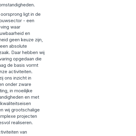
omstandigheden.
oorsprong ligt in de
ouwsector - een
ving waar
ouwbaarheid en
gheid geen keuze zijn,
een absolute
aak. Daar hebben wij
varing opgedaan die
ag de basis vormt
nze activiteiten.
ij ons inzicht in
en onder zware
ing, in moeilijke
andigheden en met
kwaliteitseisen
n wij grootschalige
omplexe projecten
svol realiseren.
tiviteiten van