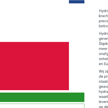
Hydro
krach
preci
betro
Hydro
geves
Śląsk
meer 
onaf
ontwi
en Eu
Wij z
de pr
staal
geav
hydra
waarb
lever
op d