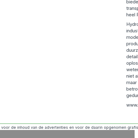
biede
trans
heel 
Hydr
indus
mode
produ
duurz
detai
oplos
weten
niet 
maar 
betro
gedur
www.
jk voor de inhoud van de advertenties en voor de daarin opgenomen grafi