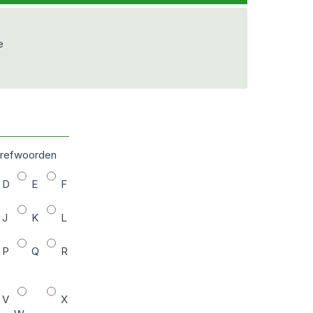
e
 trefwoorden
D
E
F
J
K
L
P
Q
R
V
X