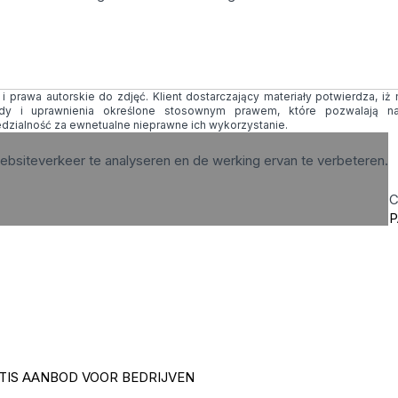
 prawa autorskie do zdjęć. Klient dostarczający materiały potwierdza, iż
ody i uprawnienia określone stosownym prawem, które pozwalają na
edzialność za ewnetualne nieprawne ich wykorzystanie.
ebsiteverkeer te analyseren en de werking ervan te verbeteren.
C
P
TIS AANBOD VOOR BEDRIJVEN