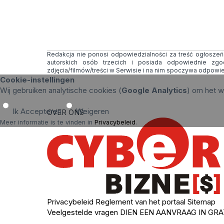
Redakcja nie ponosi odpowiedzialności za treść ogłoszeń i
autorskich osób trzecich i posiada odpowiednie zg
zdjęcia/filmów/treści w Serwisie i na nim spoczywa odpowi
Cookie-instellingen
Wij gebruiken analytische cookies (
Google Analytics
) om het w
Ik Accepteren
Weigeren
OVER ONS
Meer informatie is te vinden in
Privacybeleid
.
Privacybeleid
Reglement van het portaal
Sitemap
Veelgestelde vragen
DIEN EEN AANVRAAG IN
GRA