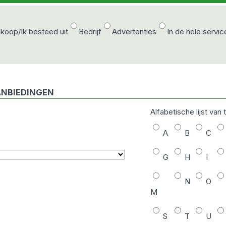
 koop/Ik besteed uit
Bedrijf
Advertenties
In de hele servic
ANBIEDINGEN
Alfabetische lijst van
A
B
C
G
H
I
N
O
M
S
T
U