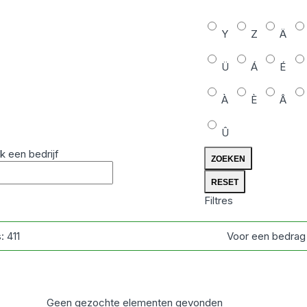
Y
Z
Ä
Ü
Á
É
À
È
Â
Û
k een bedrijf
Filtres
s:
411
Voor een bedrag
Geen gezochte elementen gevonden