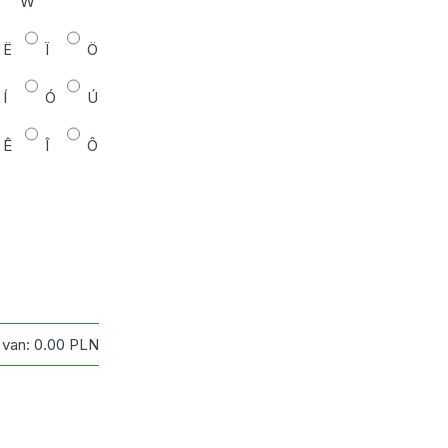
W
Ë
Ï
Ö
Í
Ó
Ú
Ê
Î
Ô
 van:
0.00
PLN