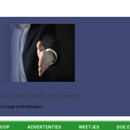
KASZ PRODUCENTA, DOSTAWCY?
z czego potrzebujesz
KOOP
ADVERTENTIES
WEETJES
DOE 