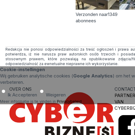
Verzonden naar
1349
abonnees
Redakcja nie ponosi odpowiedzialności za treść ogłoszeń i prawa auto
potwierdza, iż nie narusza praw autorskich osób trzecich i posia
stosownym prawem, które pozwalają na opublikowanie zdjęcia/f
odpowiedzialność za ewnetualne nieprawne ich wykorzystanie.
Cookie-instellingen
Wij gebruiken analytische cookies (
Google Analytics
) om het w
verbeteren.
OVER ONS
CONTAC
Ik Accepteren
Weigeren
PARTNE
VAN
Meer informatie is te vinden in
Privacybeleid
.
CYBERBI