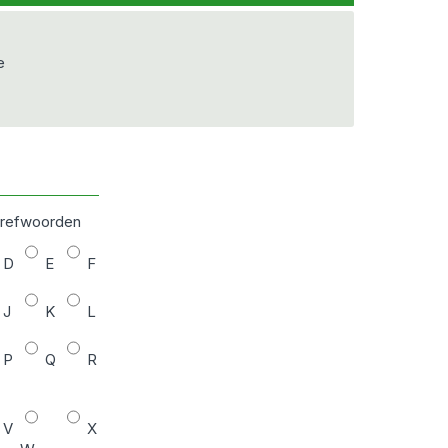
e
 trefwoorden
D
E
F
J
K
L
P
Q
R
V
X