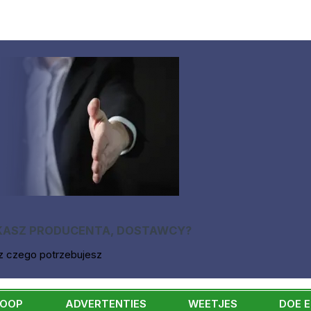
KASZ PRODUCENTA, DOSTAWCY?
z czego potrzebujesz
KOOP
ADVERTENTIES
WEETJES
DOE 