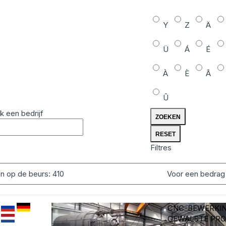
Y
Z
Ä
Ü
Á
É
À
È
Â
Û
k een bedrijf
Filtres
n op de beurs:
410
Voor een bedrag
CNC-BEWERKIN
GEWALSTE PRO