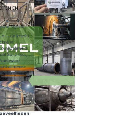
GE
CTEN EN
ąskie
śląskie
.o. - de kracht
isie in
trouwbaarheid
el Sp. z o.o.,
emianowice
eunt al meer
fgebroken de
eer
veelheid:
hoeveelheden