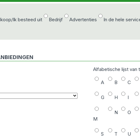
 koop/Ik besteed uit
Bedrijf
Advertenties
In de hele servic
ANBIEDINGEN
Alfabetische lijst van
A
B
C
G
H
I
N
O
M
S
T
U