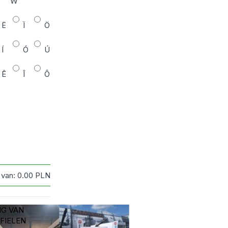
W
Ë
Ï
Ö
Í
Ó
Ú
Ê
Î
Ô
 van:
0.00
PLN
G VAN
FIELEN