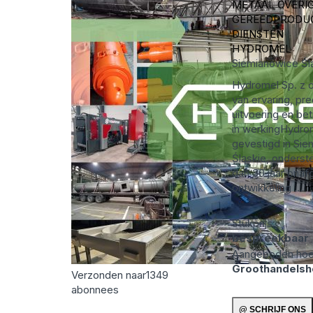
METAAL OVERI
GEREEDPRODU
DIENSTEN
HYDROMEL
Siemianowice Śl
Hydromel Sp. z o
van ervaring, prec
uitvoering en be
in werkingHydrom
gevestigd in Si
Śląskie, onderst
dan 30 jaar ona
ontwikkeling ...
m
Stukprijs:
bespreekbaar
Aangeboden hoe
Groothandels
Verzonden naar
1349
abonnees