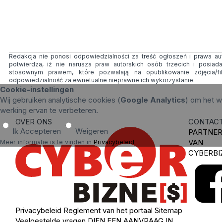
Redakcja nie ponosi odpowiedzialności za treść ogłoszeń i prawa auto
potwierdza, iż nie narusza praw autorskich osób trzecich i posia
stosownym prawem, które pozwalają na opublikowanie zdjęcia/f
odpowiedzialność za ewnetualne nieprawne ich wykorzystanie.
Cookie-instellingen
Wij gebruiken analytische cookies (
Google Analytics
) om het w
werking ervan te verbeteren.
OVER ONS
CONTAC
Ik Accepteren
Weigeren
PARTNE
VAN
Meer informatie is te vinden in
Privacybeleid
.
CYBERBI
Privacybeleid
Reglement van het portaal
Sitemap
Veelgestelde vragen
DIEN EEN AANVRAAG IN