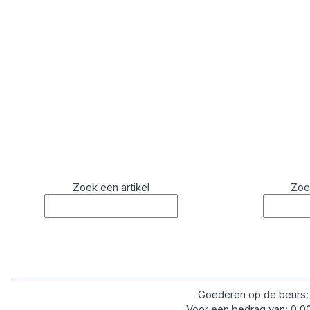
Zoek een artikel
Zoe
Goederen op de beurs
Voor een bedrag van:
0.0