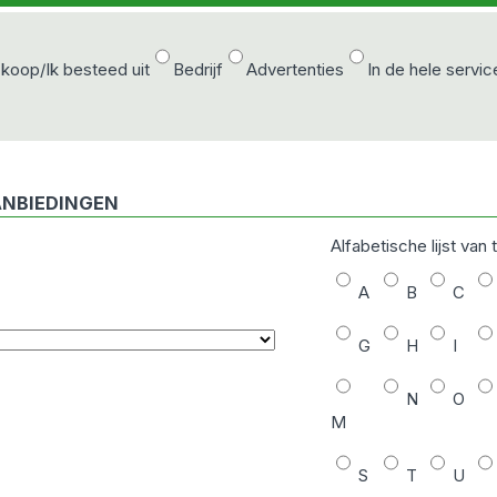
 koop/Ik besteed uit
Bedrijf
Advertenties
In de hele servic
ANBIEDINGEN
Alfabetische lijst van
A
B
C
G
H
I
N
O
M
S
T
U