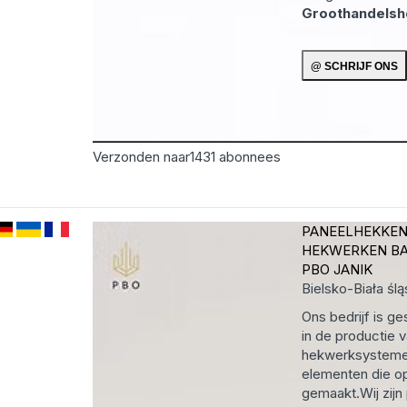
Groothandels
Verzonden naar
1431
abonnees
PANEELHEKKE
HEKWERKEN B
PBO JANIK
Bielsko-Biała
ślą
Ons bedrijf is ge
in de productie
hekwerksysteme
elementen die o
gemaakt.Wij zijn