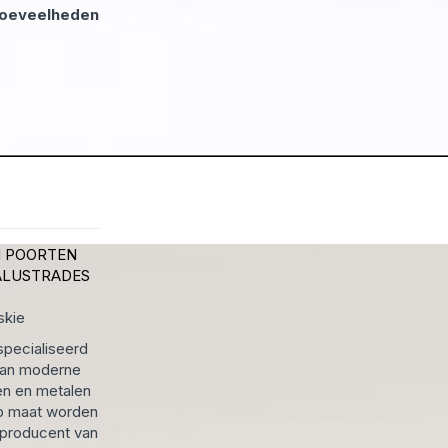
hoeveelheden
N
POORTEN
ALUSTRADES
skie
specialiseerd
 van moderne
n en metalen
p maat worden
 producent van