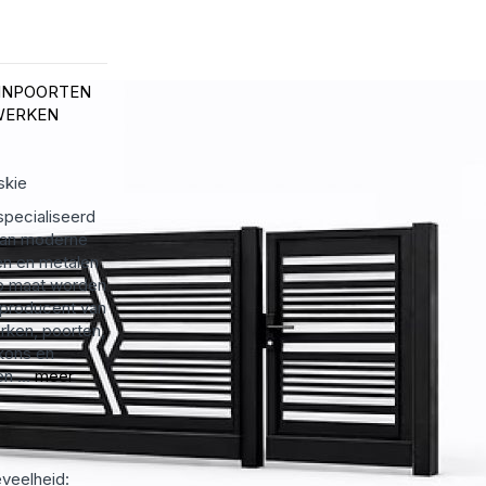
INPOORTEN
WERKEN
skie
specialiseerd
 van moderne
n en metalen
p maat worden
 producent van
rken, poorten,
kons en
n ...
meer
veelheid: