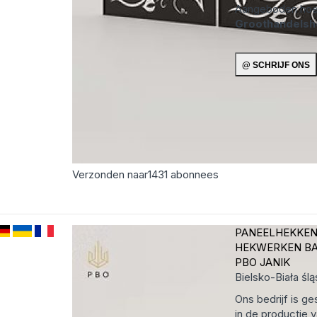
Aangeboden hoe
Groothandels
Verzonden naar
1431
abonnees
PANEELHEKKE
HEKWERKEN B
PBO JANIK
Bielsko-Biała
ślą
Ons bedrijf is ge
in de productie