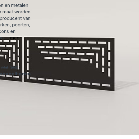
n en metalen
p maat worden
 producent van
rken, poorten,
kons en
n ...
meer
veelheid:
hoeveelheden