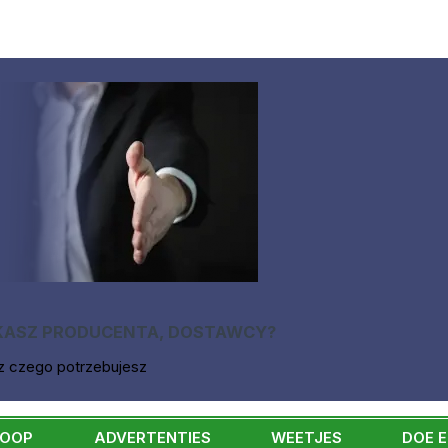
KASZ PRODUCENTA, DOSTAWCY?
z czego potrzebujesz
KOOP
ADVERTENTIES
WEETJES
DOE 