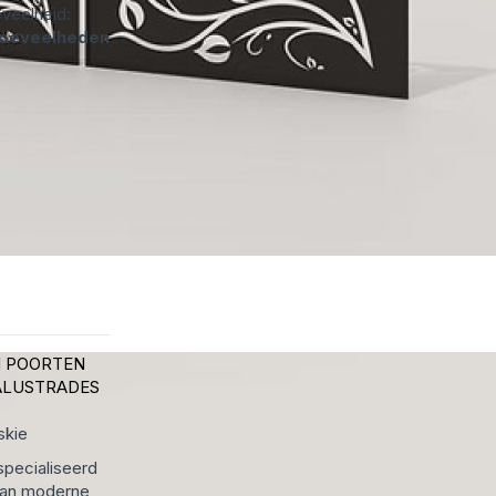
veelheid:
hoeveelheden
N
POORTEN
ALUSTRADES
skie
specialiseerd
 van moderne