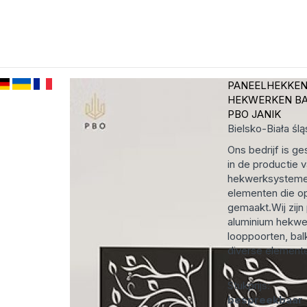
PANEELHEKKE
HEKWERKEN B
PBO JANIK
Bielsko-Biała
ślą
Ons bedrijf is ge
in de productie
hekwerksysteme
elementen die o
gemaakt.Wij zijn
aluminium hekwe
looppoorten, bal
diverse elemente
Stukprijs:
bespreekbaar