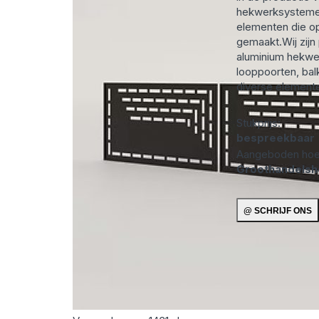
hekwerksysteme
elementen die o
gemaakt.Wij zijn
aluminium hekwe
looppoorten, bal
diverse elemente
Stukprijs:
bespreekbaar
Aangeboden hoe
Groothandels