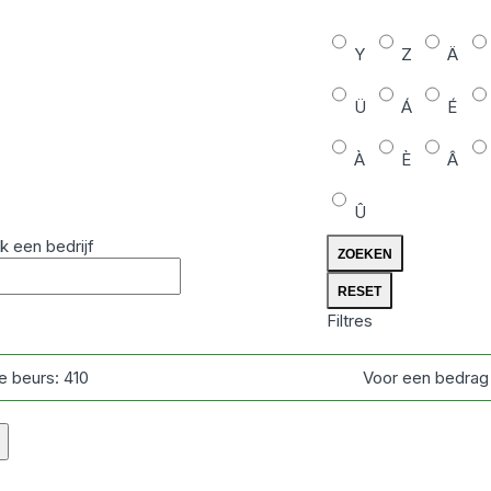
Y
Z
Ä
Ü
Á
É
À
È
Â
Û
k een bedrijf
Filtres
e beurs:
410
Voor een bedrag