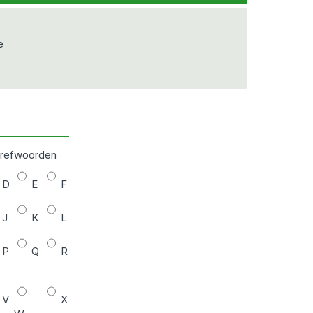
e
 trefwoorden
D
E
F
J
K
L
P
Q
R
V
X