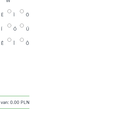
W
Ë
Ï
Ö
Í
Ó
Ú
Ê
Î
Ô
 van:
0.00
PLN