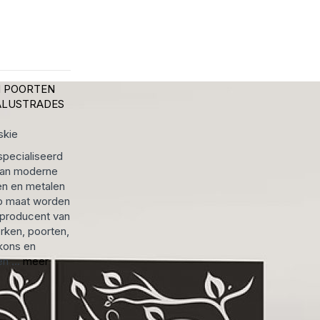
N
POORTEN
ALUSTRADES
skie
specialiseerd
 van moderne
n en metalen
p maat worden
 producent van
rken, poorten,
kons en
n ...
meer