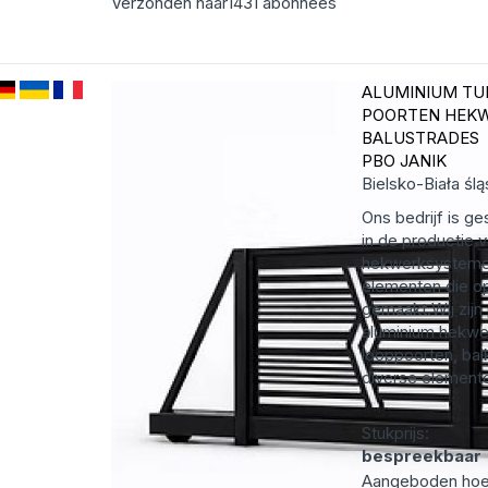
Verzonden naar
1431
abonnees
ALUMINIUM TU
POORTEN HEK
BALUSTRADES
PBO JANIK
Bielsko-Biała
ślą
Ons bedrijf is ge
in de productie
hekwerksysteme
elementen die o
gemaakt.Wij zijn
aluminium hekwe
looppoorten, bal
diverse elemente
Stukprijs:
bespreekbaar
Aangeboden hoe