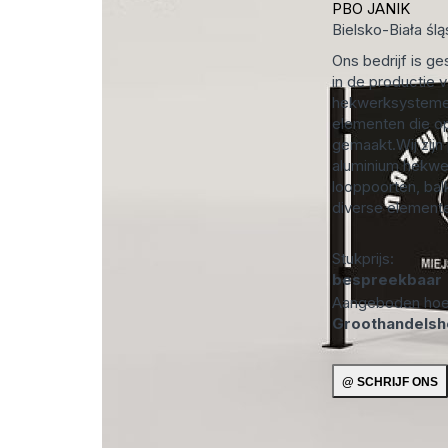
PBO JANIK
Bielsko-Biała
ślą
Ons bedrijf is ge
in de productie
hekwerksysteme
elementen die o
gemaakt.Wij zijn
aluminium hekwe
looppoorten, bal
diverse elemente
Stukprijs:
bespreekbaar
Aangeboden hoe
Groothandels