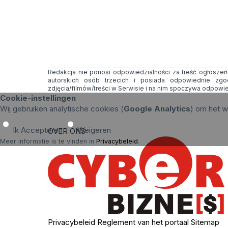
Redakcja nie ponosi odpowiedzialności za treść ogłoszeń i
autorskich osób trzecich i posiada odpowiednie zg
zdjęcia/filmów/treści w Serwisie i na nim spoczywa odpowi
Cookie-instellingen
Wij gebruiken analytische cookies (
Google Analytics
) om het w
Ik Accepteren
Weigeren
OVER ONS
Meer informatie is te vinden in
Privacybeleid
.
Privacybeleid
Reglement van het portaal
Sitemap