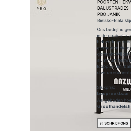
POORTEN HEK
BALUSTRADES
PBO JANIK
Bielsko-Biała
ślą
Ons bedrijf is ge
in de productie
hekwerksysteme
elementen die o
gemaakt.Wij zijn
aluminium hekwe
looppoorten, bal
diverse elemente
Stukprijs:
bespreekbaar
Aangeboden hoe
Groothandels