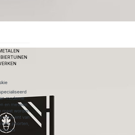
METALEN
 BIERTUINEN
WERKEN
skie
specialiseerd
 van moderne
n en metalen
p maat worden
 producent van
rken, poorten,
kons en