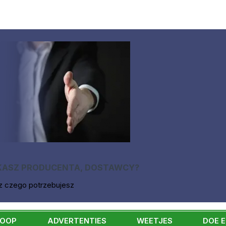
KASZ PRODUCENTA, DOSTAWCY?
z czego potrzebujesz
KOOP
ADVERTENTIES
WEETJES
DOE 