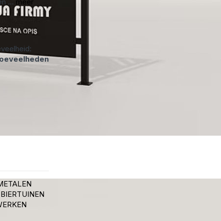
n ...
meer
veelheid:
hoeveelheden
METALEN
 BIERTUINEN
WERKEN