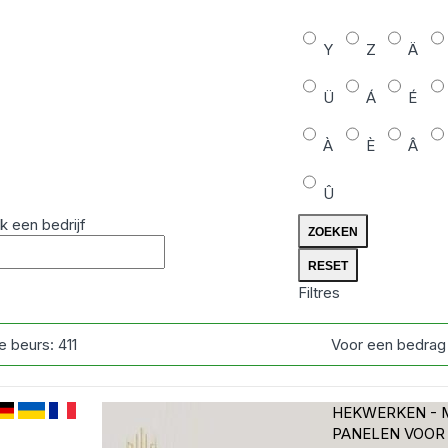
Y
Z
Ä
Ü
Á
É
À
È
Â
Û
k een bedrijf
Filtres
e beurs:
411
Voor een bedrag
HEKWERKEN - 
PANELEN VOOR