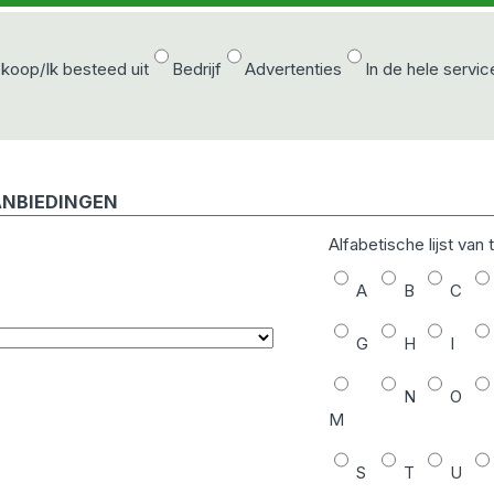
 koop/Ik besteed uit
Bedrijf
Advertenties
In de hele servic
ANBIEDINGEN
Alfabetische lijst van
A
B
C
G
H
I
N
O
M
S
T
U