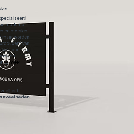
skie
specialiseerd
 van moderne
n en metalen
p maat worden
 producent van
rken, poorten,
kons en
n ...
meer
veelheid:
hoeveelheden