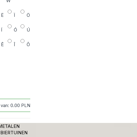
W
Ë
Ï
Ö
Í
Ó
Ú
Ê
Î
Ô
 van:
0.00
PLN
METALEN
 BIERTUINEN