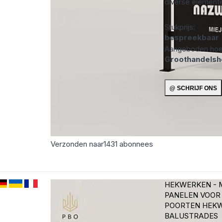
diverse elemente
Stukprijs:
bespreekbaar
Aangeboden hoe
Groothandels
Verzonden naar
1431
abonnees
HEKWERKEN - 
PANELEN VOOR
POORTEN HEK
BALUSTRADES