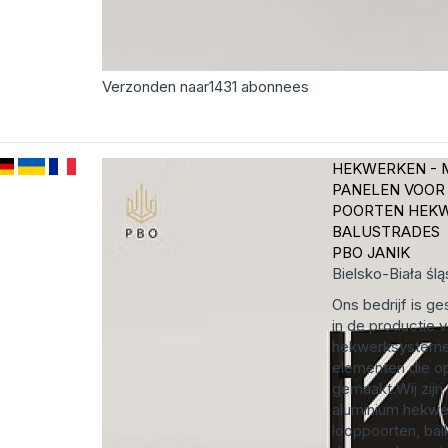
Verzonden naar
1431
abonnees
HEKWERKEN - 
PANELEN VOOR
POORTEN HEK
BALUSTRADES
PBO JANIK
Bielsko-Biała
ślą
Ons bedrijf is ge
in de productie
hekwerksysteme
elementen die o
gemaakt.Wij zijn
aluminium hekwe
looppoorten, bal