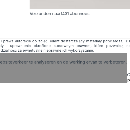
Verzonden naar
1431
abonnees
 prawa autorskie do zdjęć. Klient dostarczający materiały potwierdza, iż
ody i uprawnienia określone stosownym prawem, które pozwalają na
edzialność za ewnetualne nieprawne ich wykorzystanie.
ebsiteverkeer te analyseren en de werking ervan te verbeteren.
C
P