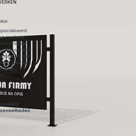
WERKEN
skie
specialiseerd
 van moderne
n en metalen
p maat worden
 producent van
rken, poorten,
kons en
n ...
meer
veelheid:
hoeveelheden