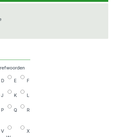
e
 trefwoorden
D
E
F
J
K
L
P
Q
R
V
X